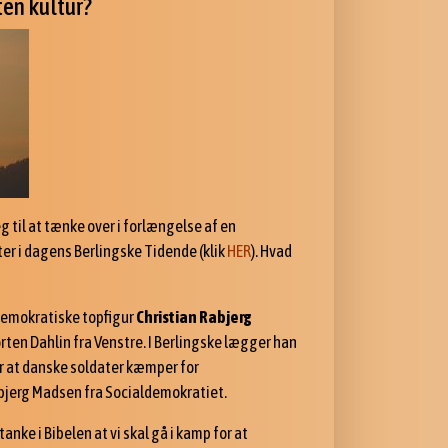
ten kultur?
g til at tænke over i forlængelse af en
er i dagens Berlingske Tidende (klik
HER
). Hvad
ldemokratiske topfigur
Christian Rabjerg
rten Dahlin fra Venstre. I Berlingske lægger han
er at danske soldater kæmper for
abjerg Madsen fra Socialdemokratiet.
tanke i Bibelen at vi skal gå i kamp for at