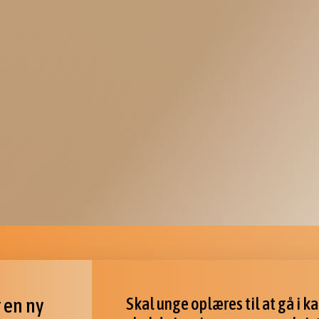
r en ny
Skal unge oplæres til at gå i k