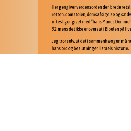
Her gengiver verdensorden den brede rets
retten, domstolen, domsafsigelse og sædva
oftest gengivet med ”hans Munds Domme” (G
92, mens det ikke er oversat i Bibelen på H
Jeg tror selv, at det i sammenhængen må h
hans ord og beslutninger i Israels historie.
Det sjoveste eksempel i Bibelen 2020 er dog 
fuldt blus på fortokningen.
Forud spørger profeten: ”Hvor længe vil du v
datter?” Derefter gives begrundelsen for a
כִּֽי־בָרָ֨א יְהוָ֤ה חֲדָשָׁה֙ בָּאָ֔רֶץ
kî- vārā
ˀ
YHWH
ḥ
ᵃdāšāh bā
ʔā
For han.har.skabt HERREN nyt i lan
I teksten står der bare ”nyt”, men det har 