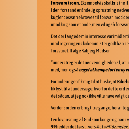
forsvare troen.
Eksempelvis skal kristne if
I den forstand er åndelig oprustning nødve
kugler desværre kræves til forsvar imod den
imod krig som et onde, men vil også forsv
Det der fangede min interesse var imidlert
mod regeringens kirkeminister godt kan se e
forsvaret. Ifølge Rabjerg Madsen
”understreger det nødvendigheden af, at
med, men også
noget at kæmpe for i en ny 
Formuleringen fik mig til at huske, at
Bibel
fik lyst til at undersøge, hvorfor dette ord 
det sådan, at jeg nok ikke ville have valgt d
Verdensorden er brugt tre gange, heraf to 
I en lovprisning af Gud som konge og hans vi
99
hedder det først i vers 4 at
w
ᵊʕōz melex 