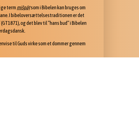
lige term
mišpā
ṭ
som i Bibelen kan bruges om
ne. I bibeloversættelsestraditionen er det
T1871), og det blev til ”hans bud” i Bibelen
verdagsdansk.
envise til Guds virke som et dommer gennem
det sidste fra Jeremias 31 vers 22, hvor der er
akle hid og did, du frafaldne (haššôvēvāʰ)
t spørger sådan:
reṣ
(
Jer 31,22
)
det
bibeloversætteren så tolket som en ny