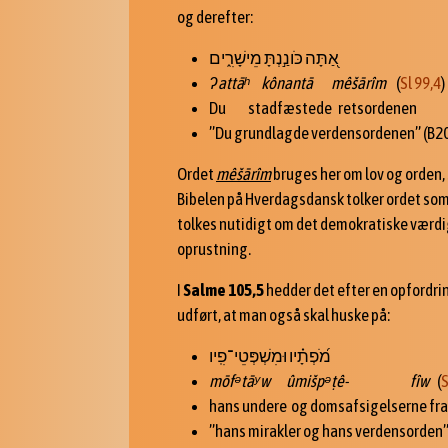
og derefter:
אַ֭תָּה כֹּונַ֣נְתָּ מֵישָׁרִ֑ים
ʔattā
ʰ
k
ônant
ā m
êšār
îm
(
Sl 99,4
)
Du stadfæstede retsordenen
”Du grundlagde verdensordenen” (B2
Ordet
m
êšār
îm
bruges her om lov og orden, 
Bibelen på Hverdagsdansk tolker ordet som
tolkes nutidigt om det demokratiske værdigr
oprustning.
I
Salme 105,5
hedder det efter en opfordrin
udført, at man også skal huske på:
מֹ֝פְתָ֗יו וּמִשְׁפְּטֵי־פִֽיו
mōf
ᵊtā
ʸw
ûmi
šp
ᵊ
ṭê- fîw
(
S
hans undere og domsafsigelserne fr
”hans mirakler og hans verdensorden”