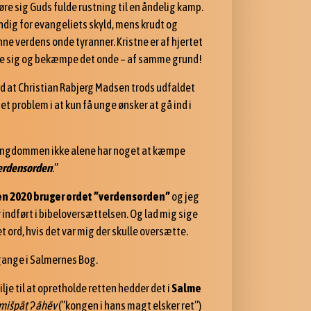
øre sig Guds fulde rustning til en åndelig kamp.
ndig for evangeliets skyld, mens krudt og
ne verdens onde tyranner. Kristne er af hjertet
are sig og bekæmpe det onde – af samme grund!
id at Christian Rabjerg Madsen trods udfaldet
t problem i at kun få unge ønsker at gå ind i
 ungdommen ikke alene har noget at kæmpe
verdensorden
.”
en 2020 bruger ordet ”verdensorden”
og jeg
er indført i bibeloversættelsen. Og lad mig sige
et ord, hvis det var mig der skulle oversætte.
gange i Salmernes Bog.
lje til at opretholde retten hedder det i
Salme
mišpā
ṭ
ʔāhēv
(”kongen i hans magt elsker ret”)