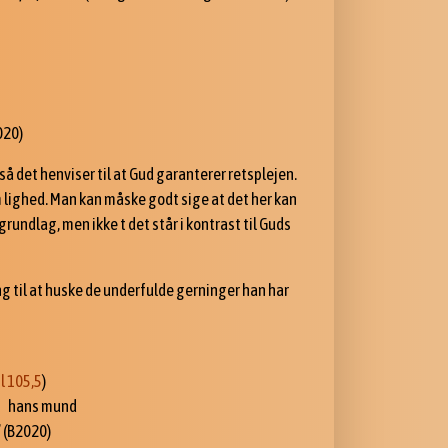
020)
så det henviser til at Gud garanterer retsplejen.
 lighed. Man kan måske godt sige at det her kan
undlag, men ikke t det står i kontrast til Guds
g til at huske de underfulde gerninger han har
l 105,5
)
a hans mund
 (B2020)