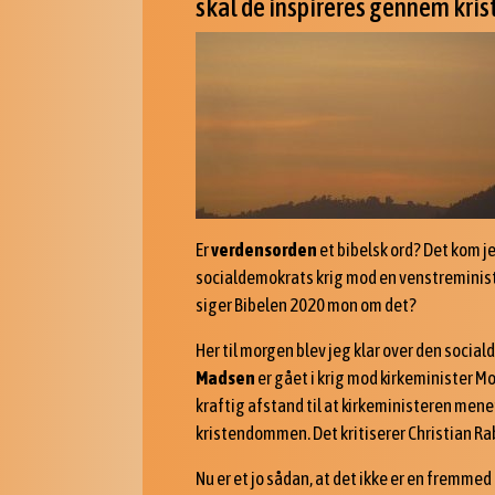
skal de inspireres gennem kris
Er
verdensorden
et bibelsk ord? Det kom je
socialdemokrats krig mod en venstreminist
siger Bibelen 2020 mon om det?
Her til morgen blev jeg klar over den socia
Madsen
er gået i krig mod kirkeminister Mo
kraftig afstand til at kirkeministeren men
kristendommen. Det kritiserer Christian R
Nu er et jo sådan, at det ikke er en fremmed 