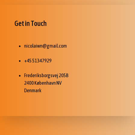
Get in Touch
nicolaiwn@gmail.com
+45 51347929
Frederiksborgsvej 205B
2400 København NV
Denmark