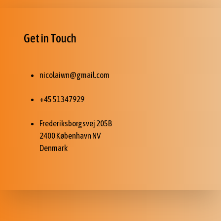
Get in Touch
nicolaiwn@gmail.com
+45 51347929
Frederiksborgsvej 205B
2400 København NV
Denmark